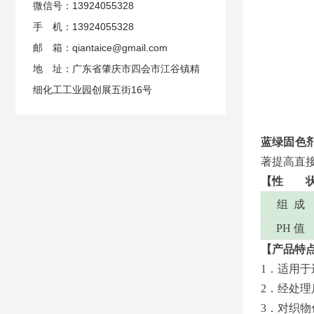
微信号：13924055328
手 机：13924055328
邮 箱：qiantaice@gmail.com
地 址：广东省肇庆市四会市江谷镇精
细化工工业园创展五街16号
蓝绿固色
著提高直
【性 
组 成
PH 值
【产品特
1．
适用于
2
．
经处理
3
．
对织物