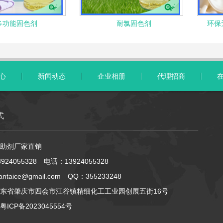
多功能固色剂
耐氯固色剂
环保
心
新闻动态
企业相册
代理招商
式
助剂厂家直销
924055328 电话：13924055328
ntaice@gmail.com QQ：355233248
东省肇庆市四会市江谷镇精细化工工业园创展五街16号
粤ICP备2023045554号