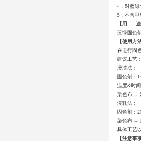
4
．
对蓝绿
5
．
不含甲
【用 途
蓝绿固色
【使用方
在进行固
建议工艺
浸渍法：
固色剂：1~3
温度&时间：
染色布 → 
浸轧法：
固色剂：20~
染色布 →
具体工艺
【注意事