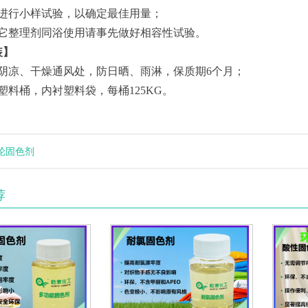
先进行小样试验，以确定最佳用量；
其它整理剂同浴使用请事先做好相容性试验。
装】
于阴凉、干燥通风处，防日晒、雨淋，保质期6个月；
塑料桶，内衬塑料袋，每桶125KG。
纶固色剂
荐