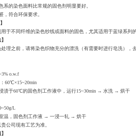
色系的染色面料比常规的固色剂明显要好。
醛，符合环保要求。
】
剂用于不同纤维的染色纱线或面料的固色，尤其适用于蓝绿系列
法】
色处理之前，请将染色织物充分的漂洗（有需要时进行皂洗），
：
% o.w.f
60℃×15~20min
浸渍于60℃的固色剂工作液中，运行15~30min → 水洗 → 烘干
50g/L
 室温，固色剂工作液 → 一浸一轧 → 烘干
以贵公司现有工艺为准。
项】