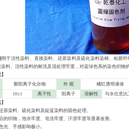
剂
用于活性染料、直接染料、还原染料及硫化染料染棉、粘胶纤
接染料、活性染料的耐洗及湿处理牢度，对蓝绿色系的染色织物
状】
聚阳离子化合物
外 观
橘红透明液体
10±1
离子性
阳离子
溶解性
与水任意比
点】
还原染料、硫化染料及靛蓝染料的固色处理。
后的织物，泡水牢度、皂洗牢度、汗渍牢度等显著改善。
色光、手感影响极小。