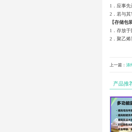
1．应事
2．若与
【存储包
1．存放
2．聚乙烯
上一篇：
涤
产品推