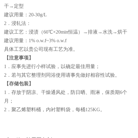
干→定型
建议用量：20-30g/L
2．浸轧法：
建议工艺：浸渍（60℃×20min恒温）→排液→水洗→烘干
建议用量：1% o.w.f~3% o.w.f
具体工艺以贵公司现有工艺为准。
【注意事项】
1．应事先进行小样试验，以确定最佳用量；
2．若与其它整理剂同浴使用请事先做好相容性试验。
【存储包装】
1．存放于阴凉、干燥通风处，防日晒、雨淋，保质期6个
月；
2．聚乙烯塑料桶，内衬塑料袋，每桶125KG。