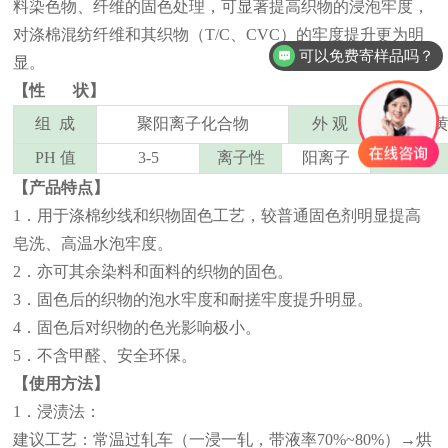
料染色物、纤维的固色处理，可显著提高织物的浸泡牢度，
对涤棉混纺纤维和其织物（T/C、CVC）的牢度提升更为明
可以免费寄样品吗？
显。
【性 状】
组 成
聚阳离子化合物
外 观
浅
PH 值
3-5
离子性
阳离子
溶解性
【产品特点】
1．用于涤棉纱线和织物固色工艺，较普通固色剂明显提高
皂洗、高温水泡牢度。
2．亦可其余染料和面料的织物的固色。
3．固色后的织物的泡水牢度和耐搓牢度提升明显。
4．固色后对织物的色光影响极小。
5．不含甲醛、安全环保。
【使用方法】
1．浸渍法：
建议工艺：常温过轧车（一浸一轧，带液率70%~80%）→烘